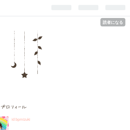
読者になる
プロフィール
id:bpmizuki