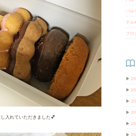
バルー
テルや
ブログ
▶
20
▶
20
▶
20
▶
20
し入れていただきました💕
▶
20
▶
20