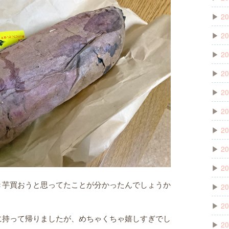
▶
20
▶
20
▶
20
▶
20
▶
20
▶
20
▶
20
▶
20
▶
20
き芋買おうと思ってたことが分かったんでしょうか
▶
20
▶
20
に持って帰りましたが、めちゃくちゃ嬉しすぎでし
▶
20