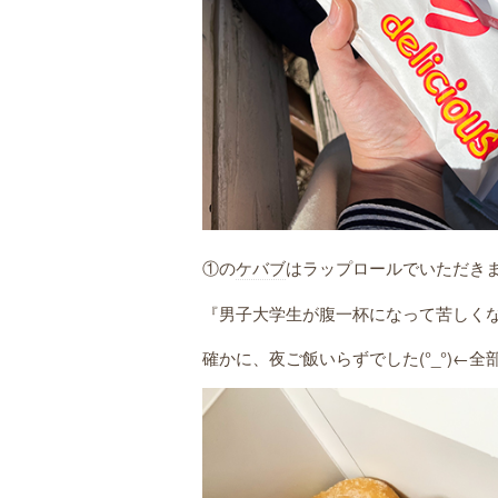
①の
ケバブ
はラップロールでいただき
『男子大学生が腹一杯になって苦しく
確かに、夜ご飯いらずでした(°_°)←全