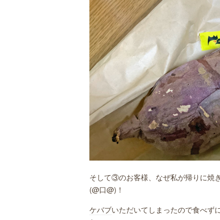
そして③のお客様、なぜ私が帰りに焼
(@口@)！
ケバブ
いただいてしまったので食べず