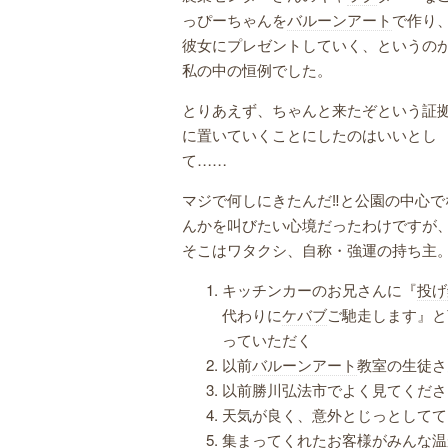
っぴーちゃんを
バルーンアート
で作り
彼女にプレゼントしていく、というの
私の中の恒例でした。
とりあえず、ちゃんと来たぞという証
に置いていくことにしたのはいいとし
て……
マジで何しにきたんだ‼️と公園の中心で
んかを叫びたい心境だったわけですが
そこはワタクシ、自称・強運の持ち主
キッチンカーのお兄さんに『
投げ
代わりに
ケバブ
ご馳走します』と
っていただく
以前
バルーンアート
教室の生徒さ
以前勝川弘法市でよく見てくださ
天気が良く、意外とじっとしてて
集まってくれたお客様がみんな温か